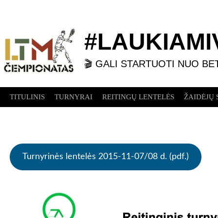
Skip
to
content
#LAUKIAMIV
🎬 GALI STARTUOTI NUO BE
TITULINIS
TURNYRAI
REITINGŲ LENTELĖS
ŽAIDĖJŲ 
Turnyrinės lentelės 2015-11-07/08 d. (pdf.)