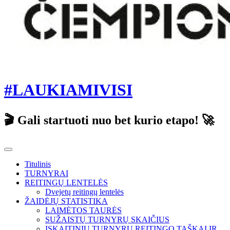
#LAUKIAMIVISI
🎬 Gali startuoti nuo bet kurio etapo! 🚀
Titulinis
TURNYRAI
REITINGŲ LENTELĖS
Dvejetų reitingų lentelės
ŽAIDĖJŲ STATISTIKA
LAIMĖTOS TAURĖS
SUŽAISTŲ TURNYRŲ SKAIČIUS
ĮSKAITINIŲ TURNYRŲ REITINGO TAŠKAI IR