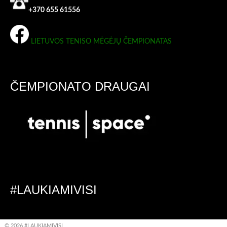
+370 655 61556
LIETUVOS TENISO MĖGĖJŲ ČEMPIONATAS
ČEMPIONATO DRAUGAI
#LAUKIAMIVISI
© 2026 #LAUKIAMIVISI