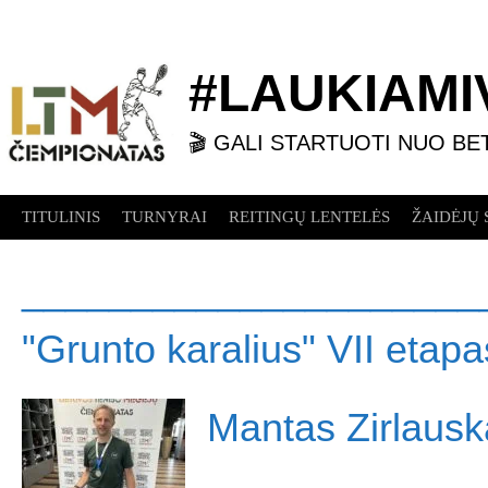
Skip
to
content
#LAUKIAMIV
🎬 GALI STARTUOTI NUO BE
TITULINIS
TURNYRAI
REITINGŲ LENTELĖS
ŽAIDĖJŲ 
_____________________
"Grunto karalius" VII etapa
Mantas Zirlausk