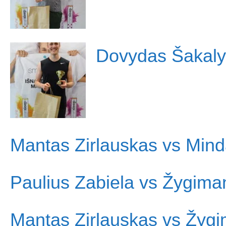
Dovydas Šakaly
Mantas Zirlauskas vs Min
Paulius Zabiela vs Žygima
Mantas Zirlauskas vs Žyg