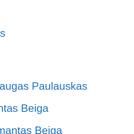
s
daugas Paulauskas
ntas Beiga
imantas Beiga