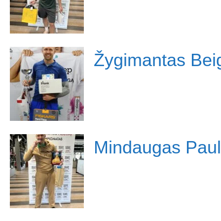
Žygimantas Bei
Mindaugas Pau