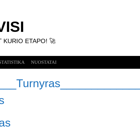
ISI
T KURIO ETAPO! 🚀
STATISTIKA
NUOSTATAI
___Turnyras____________
s
as