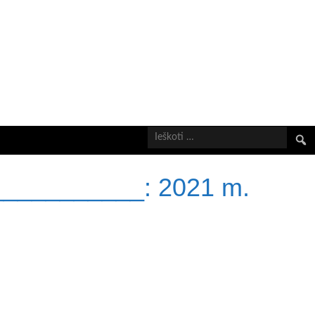
Ieškot
___________:
2021 m.