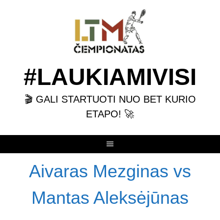
Skip
to
content
#LAUKIAMIVISI
🎬 GALI STARTUOTI NUO BET KURIO
ETAPO! 🚀
Aivaras Mezginas vs
Mantas Aleksėjūnas