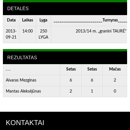
DETALĖS
Data
Laikas
Lyga
________________________Turnyras_____
2013-
14:00
250
2013/14 m. „granini TAURĖ" II
09-21
LYGA
REZULTATAS
. . .
Setas
Setas
Mačas
Aivaras Mezginas
6
6
2
Mantas Aleksėjūnas
2
1
0
KONTAKTAI