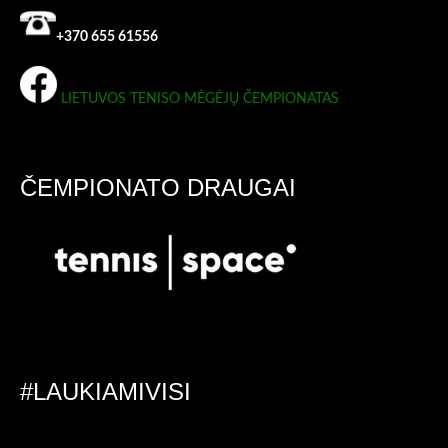
+370 655 61556
LIETUVOS TENISO MĖGĖJŲ ČEMPIONATAS
ČEMPIONATO DRAUGAI
#LAUKIAMIVISI