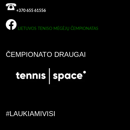
+370 655 61556
LIETUVOS TENISO MĖGĖJŲ ČEMPIONATAS
ČEMPIONATO DRAUGAI
#LAUKIAMIVISI