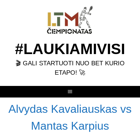
Skip
to
content
#LAUKIAMIVISI
🎬 GALI STARTUOTI NUO BET KURIO
ETAPO! 🚀
Alvydas Kavaliauskas vs
Mantas Karpius