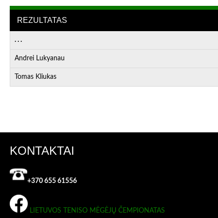
REZULTATAS
. . .
Andrei Lukyanau
Tomas Kliukas
KONTAKTAI
+370 655 61556
LIETUVOS TENISO MĖGĖJŲ ČEMPIONATAS