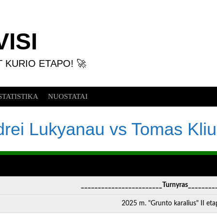
ISI
T KURIO ETAPO! 🚀
STATISTIKA
NUOSTATAI
rei Lukyanau vs Tomas Kli
________________________Turnyras________
2025 m. "Grunto karalius" II eta