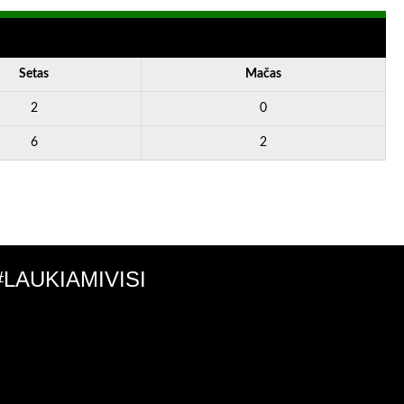
Setas
Mačas
2
0
6
2
#LAUKIAMIVISI