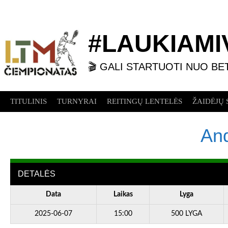
Skip
to
content
#LAUKIAMIV
🎬 GALI STARTUOTI NUO BE
TITULINIS
TURNYRAI
REITINGŲ LENTELĖS
ŽAIDĖJŲ 
And
DETALĖS
Data
Laikas
Lyga
2025-06-07
15:00
500 LYGA