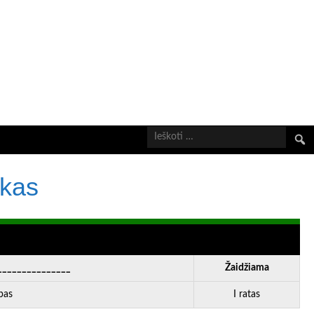
Ieškot
ukas
_______________
Žaidžiama
pas
I ratas