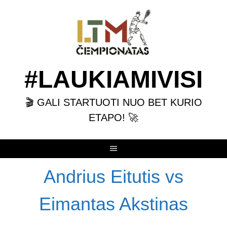
Skip
to
content
#LAUKIAMIVISI
🎬 GALI STARTUOTI NUO BET KURIO
ETAPO! 🚀
Andrius Eitutis vs
Eimantas Akstinas