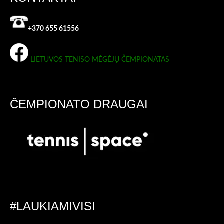
+370 655 61556
LIETUVOS TENISO MĖGĖJŲ ČEMPIONATAS
ČEMPIONATO DRAUGAI
#LAUKIAMIVISI