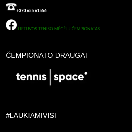
+370 655 61556
LIETUVOS TENISO MĖGĖJŲ ČEMPIONATAS
ČEMPIONATO DRAUGAI
#LAUKIAMIVISI