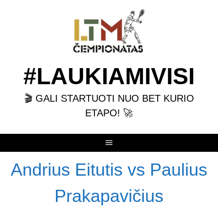
Skip
to
content
#LAUKIAMIVISI
🎬 GALI STARTUOTI NUO BET KURIO
ETAPO! 🚀
Andrius Eitutis vs Paulius
Prakapavičius