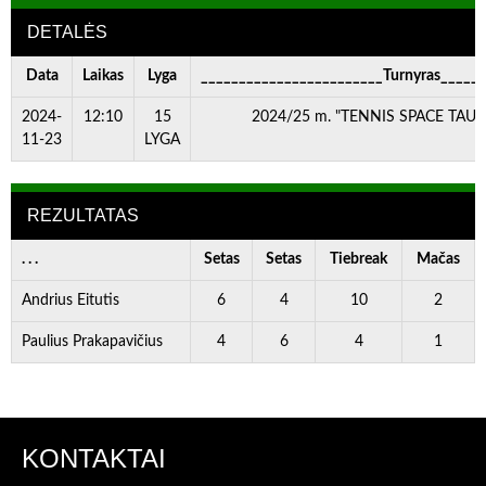
DETALĖS
Data
Laikas
Lyga
________________________Turnyras_____
2024-
12:10
15
2024/25 m. "TENNIS SPACE TAURĖ"
11-23
LYGA
REZULTATAS
. . .
Setas
Setas
Tiebreak
Mačas
Andrius Eitutis
6
4
10
2
Paulius Prakapavičius
4
6
4
1
KONTAKTAI