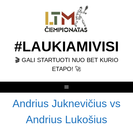
Skip
to
content
#LAUKIAMIVISI
🎬 GALI STARTUOTI NUO BET KURIO
ETAPO! 🚀
Andrius Juknevičius vs
Andrius Lukošius