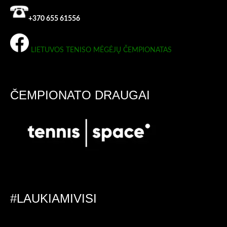
+370 655 61556
LIETUVOS TENISO MĖGĖJŲ ČEMPIONATAS
ČEMPIONATO DRAUGAI
#LAUKIAMIVISI