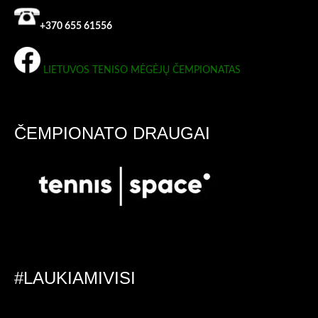
+370 655 61556
LIETUVOS TENISO MĖGĖJŲ ČEMPIONATAS
ČEMPIONATO DRAUGAI
#LAUKIAMIVISI