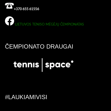
+370 655 61556
LIETUVOS TENISO MĖGĖJŲ ČEMPIONATAS
ČEMPIONATO DRAUGAI
#LAUKIAMIVISI