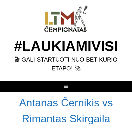
Skip
to
content
#LAUKIAMIVISI
🎬 GALI STARTUOTI NUO BET KURIO
ETAPO! 🚀
Antanas Černikis vs
Rimantas Skirgaila