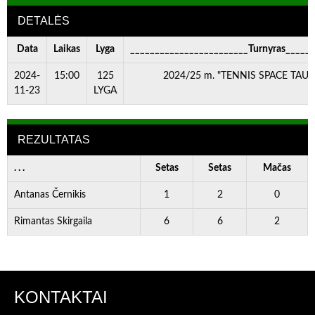
DETALĖS
Data
Laikas
Lyga
________________________Turnyras_____
2024-
15:00
125
2024/25 m. "TENNIS SPACE TAURĖ"
11-23
LYGA
REZULTATAS
. . .
Setas
Setas
Mačas
Antanas Černikis
1
2
0
Rimantas Skirgaila
6
6
2
KONTAKTAI