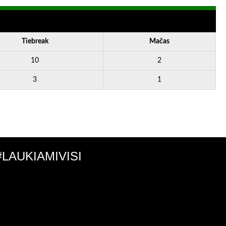
Tiebreak
Mačas
10
2
3
1
#LAUKIAMIVISI