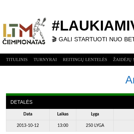
Skip
to
content
#LAUKIAMIV
🎬 GALI STARTUOTI NUO BE
TITULINIS
TURNYRAI
REITINGŲ LENTELĖS
ŽAIDĖJŲ 
A
DETALĖS
Data
Laikas
Lyga
2013-10-12
13:00
250 LYGA