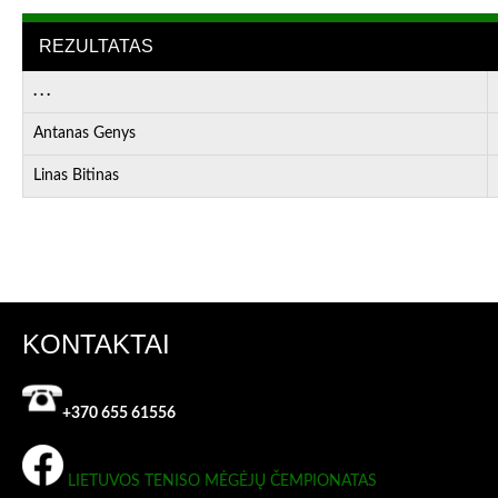
REZULTATAS
. . .
Antanas Genys
Linas Bitinas
KONTAKTAI
+370 655 61556
LIETUVOS TENISO MĖGĖJŲ ČEMPIONATAS