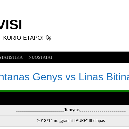
ISI
T KURIO ETAPO! 🚀
STATISTIKA
NUOSTATAI
ntanas Genys vs Linas Bitin
________________________Turnyras_______________________
2013/14 m. „granini TAURĖ" III etapas