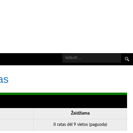
Ieškot
as
Žaidžiama
II ratas dėl 9 vietos (paguoda)