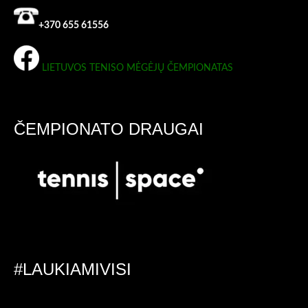
+370 655 61556
LIETUVOS TENISO MĖGĖJŲ ČEMPIONATAS
ČEMPIONATO DRAUGAI
#LAUKIAMIVISI