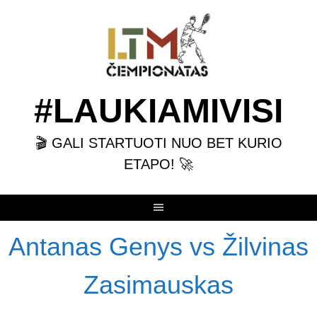
Skip
to
content
#LAUKIAMIVISI
🎬 GALI STARTUOTI NUO BET KURIO
ETAPO! 🚀
Antanas Genys vs Žilvinas
Zasimauskas