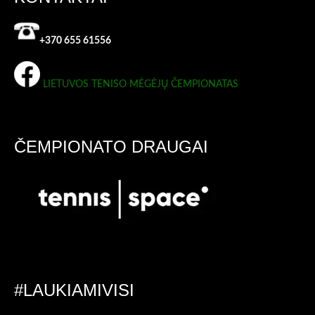
+370 655 61556
LIETUVOS TENISO MĖGĖJŲ ČEMPIONATAS
ČEMPIONATO DRAUGAI
#LAUKIAMIVISI