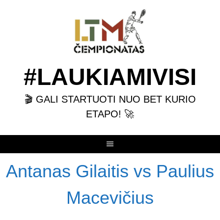
Skip
to
content
#LAUKIAMIVISI
🎬 GALI STARTUOTI NUO BET KURIO
ETAPO! 🚀
Antanas Gilaitis vs Paulius
Macevičius