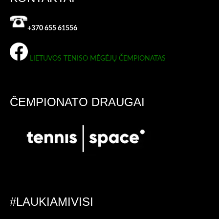
+370 655 61556
LIETUVOS TENISO MĖGĖJŲ ČEMPIONATAS
ČEMPIONATO DRAUGAI
#LAUKIAMIVISI