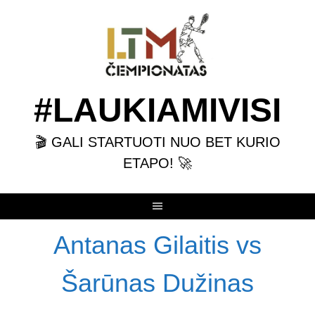
Skip
to
content
#LAUKIAMIVISI
🎬 GALI STARTUOTI NUO BET KURIO
ETAPO! 🚀
Antanas Gilaitis vs
Šarūnas Dužinas