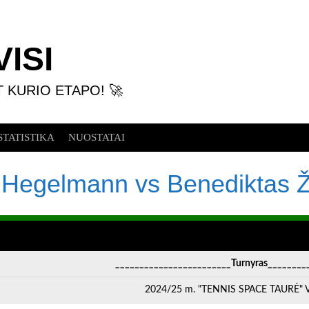
ISI
T KURIO ETAPO! 🚀
STATISTIKA
NUOSTATAI
Hegelmann vs Benediktas Žv
________________________Turnyras________
2024/25 m. "TENNIS SPACE TAURĖ" VI