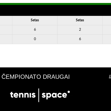
Setas
Setas
6
2
0
6
ČEMPIONATO DRAUGAI