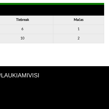
Tiebreak
Mačas
6
1
10
2
#LAUKIAMIVISI