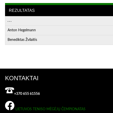
REZULTATAS
. . .
Anton Hegelmann
Benediktas Žvilaitis
KONTAKTAI
+370 655 61556
LIETUVOS TENISO MĖGĖJŲ ČEMPIONATAS