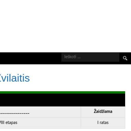
Ieškot
ilaitis
_______________
Žaidžiama
II etapas
I ratas