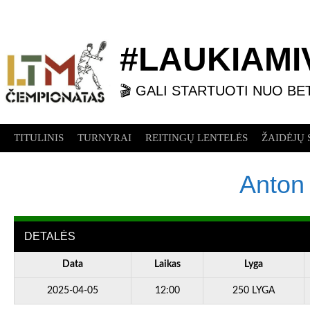
Skip
to
content
#LAUKIAMIV
🎬 GALI STARTUOTI NUO BE
TITULINIS
TURNYRAI
REITINGŲ LENTELĖS
ŽAIDĖJŲ 
Anton 
DETALĖS
Data
Laikas
Lyga
2025-04-05
12:00
250 LYGA