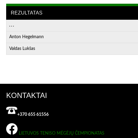
REZULTATAS
. . .
Anton Hegelmann
Valdas Lukšas
KONTAKTAI
+370 655 61556
LIETUVOS TENISO MĖGĖJŲ ČEMPIONATAS