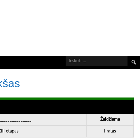
Ieškot
kšas
_______________
Žaidžiama
II etapas
I ratas