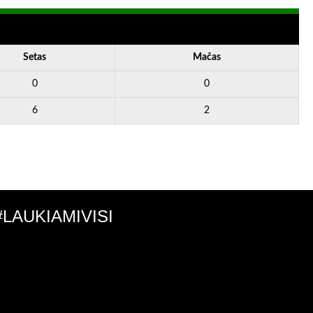
Setas
Mačas
0
0
6
2
#LAUKIAMIVISI