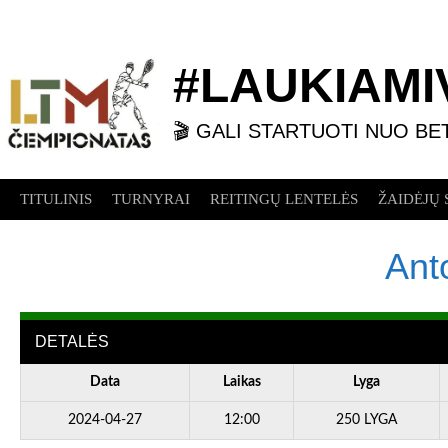
Skip
to
content
#LAUKIAMIV
🎬 GALI STARTUOTI NUO BE
TITULINIS
TURNYRAI
REITINGŲ LENTELĖS
ŽAIDĖJŲ 
Ant
DETALĖS
Data
Laikas
Lyga
2024-04-27
12:00
250 LYGA