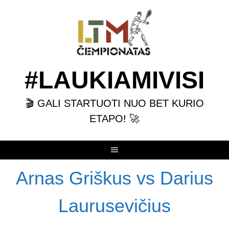
Skip
to
content
#LAUKIAMIVISI
🎬 GALI STARTUOTI NUO BET KURIO
ETAPO! 🚀
Arnas Griškus vs Darius
Laurusevičius