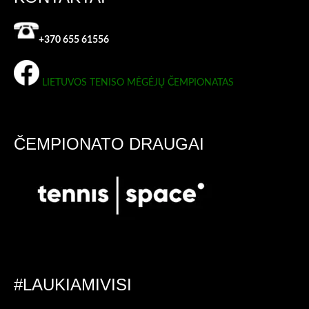
+370 655 61556
LIETUVOS TENISO MĖGĖJŲ ČEMPIONATAS
ČEMPIONATO DRAUGAI
#LAUKIAMIVISI