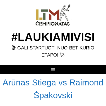
Skip
to
content
#LAUKIAMIVISI
🎬 GALI STARTUOTI NUO BET KURIO
ETAPO! 🚀
Arūnas Stiega vs Raimond
Špakovski