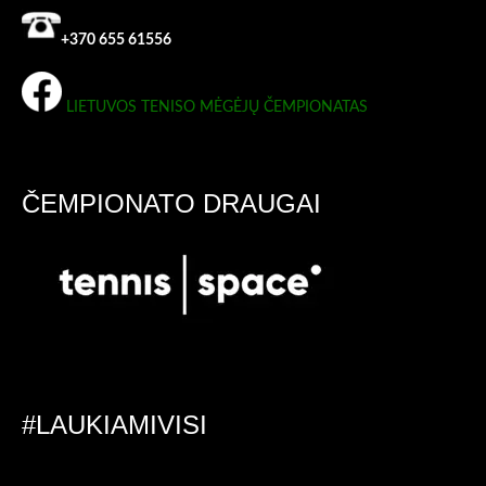
+370 655 61556
LIETUVOS TENISO MĖGĖJŲ ČEMPIONATAS
ČEMPIONATO DRAUGAI
#LAUKIAMIVISI