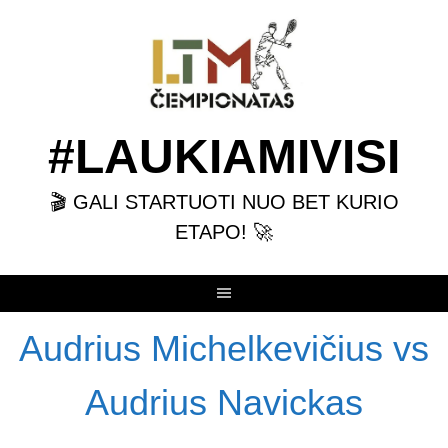
Skip
to
content
#LAUKIAMIVISI
🎬 GALI STARTUOTI NUO BET KURIO
ETAPO! 🚀
Audrius Michelkevičius vs
Audrius Navickas