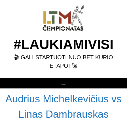
Skip
to
content
#LAUKIAMIVISI
🎬 GALI STARTUOTI NUO BET KURIO
ETAPO! 🚀
Audrius Michelkevičius vs
Linas Dambrauskas