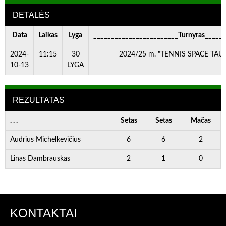
DETALĖS
Data
Laikas
Lyga
________________________Turnyras_____
2024-
11:15
30
2024/25 m. "TENNIS SPACE TAURĖ
10-13
LYGA
REZULTATAS
. . .
Setas
Setas
Mačas
Audrius Michelkevičius
6
6
2
Linas Dambrauskas
2
1
0
KONTAKTAI