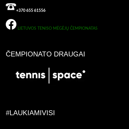
+370 655 61556
LIETUVOS TENISO MĖGĖJŲ ČEMPIONATAS
ČEMPIONATO DRAUGAI
#LAUKIAMIVISI