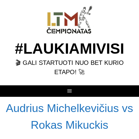
Skip
to
content
#LAUKIAMIVISI
🎬 GALI STARTUOTI NUO BET KURIO
ETAPO! 🚀
Audrius Michelkevičius vs
Rokas Mikuckis