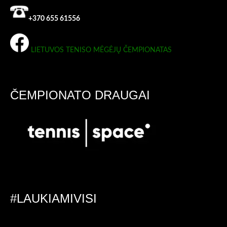
+370 655 61556
LIETUVOS TENISO MĖGĖJŲ ČEMPIONATAS
ČEMPIONATO DRAUGAI
#LAUKIAMIVISI