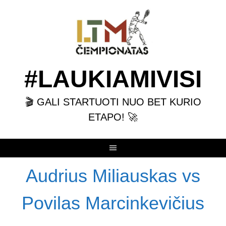
Skip
to
content
#LAUKIAMIVISI
🎬 GALI STARTUOTI NUO BET KURIO
ETAPO! 🚀
Audrius Miliauskas vs
Povilas Marcinkevičius