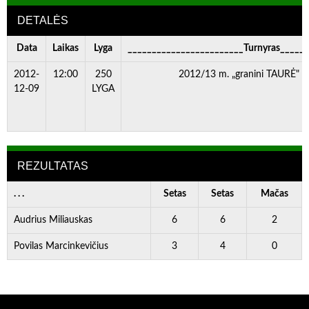
DETALĖS
Data
Laikas
Lyga
________________________Turnyras_____
2012-
12:00
250
2012/13 m. „granini TAURĖ" IV
12-09
LYGA
REZULTATAS
. . .
Setas
Setas
Mačas
Audrius Miliauskas
6
6
2
Povilas Marcinkevičius
3
4
0