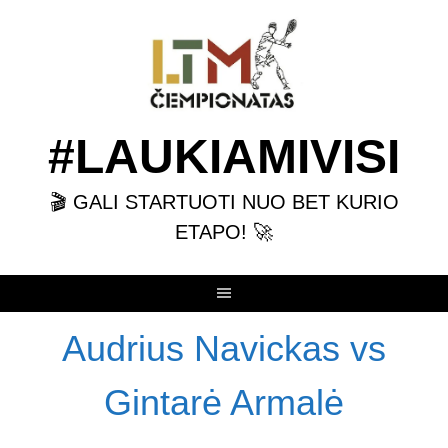
Skip
to
content
#LAUKIAMIVISI
🎬 GALI STARTUOTI NUO BET KURIO
ETAPO! 🚀
Audrius Navickas vs
Gintarė Armalė