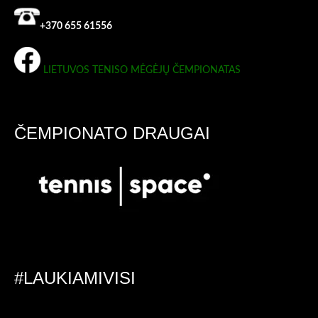
+370 655 61556
LIETUVOS TENISO MĖGĖJŲ ČEMPIONATAS
ČEMPIONATO DRAUGAI
#LAUKIAMIVISI