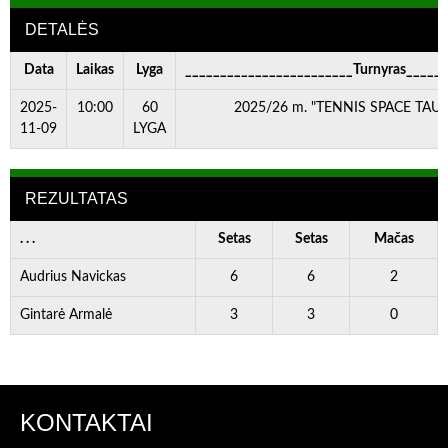
DETALĖS
Data
Laikas
Lyga
________________________Turnyras_____
2025-
10:00
60
2025/26 m. "TENNIS SPACE TAURĖ
11-09
LYGA
REZULTATAS
. . .
Setas
Setas
Mačas
Audrius Navickas
6
6
2
Gintarė Armalė
3
3
0
KONTAKTAI