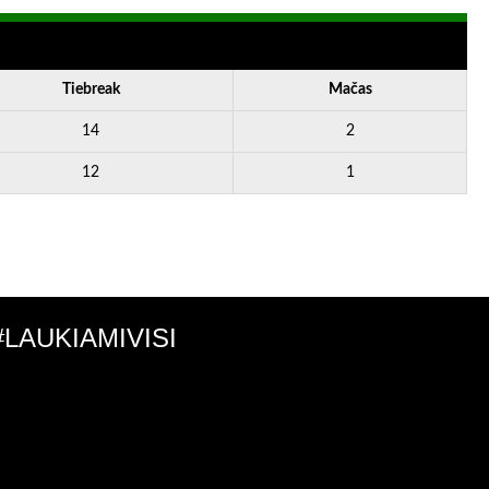
Tiebreak
Mačas
14
2
12
1
#LAUKIAMIVISI