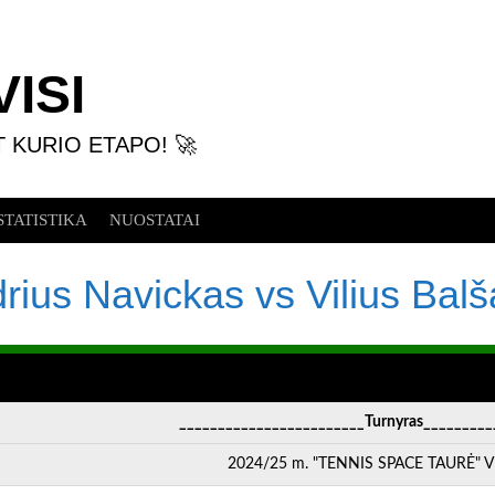
ISI
T KURIO ETAPO! 🚀
STATISTIKA
NUOSTATAI
rius Navickas vs Vilius Balša
________________________Turnyras_________
2024/25 m. "TENNIS SPACE TAURĖ" VI