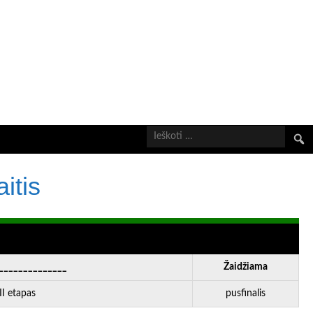
Ieškot
itis
______________
Žaidžiama
I etapas
pusfinalis