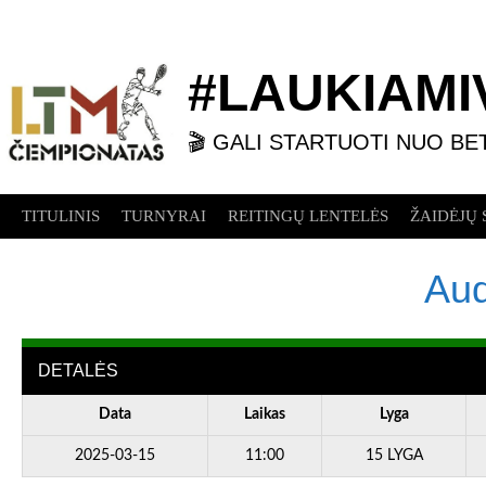
Skip
to
content
#LAUKIAMIV
🎬 GALI STARTUOTI NUO BE
TITULINIS
TURNYRAI
REITINGŲ LENTELĖS
ŽAIDĖJŲ 
Aud
DETALĖS
Data
Laikas
Lyga
2025-03-15
11:00
15 LYGA