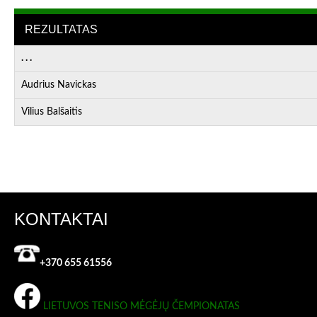
REZULTATAS
. . .
Audrius Navickas
Vilius Balšaitis
KONTAKTAI
+370 655 61556
LIETUVOS TENISO MĖGĖJŲ ČEMPIONATAS