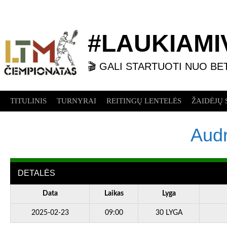
Skip
to
content
#LAUKIAMIV
🎬 GALI STARTUOTI NUO BE
TITULINIS
TURNYRAI
REITINGŲ LENTELĖS
ŽAIDĖJŲ 
Audr
DETALĖS
Data
Laikas
Lyga
2025-02-23
09:00
30 LYGA