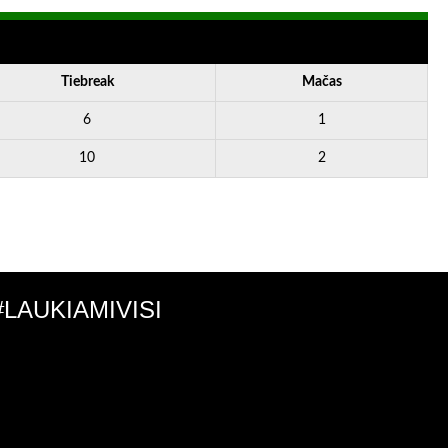
Tiebreak
Mačas
6
1
10
2
#LAUKIAMIVISI