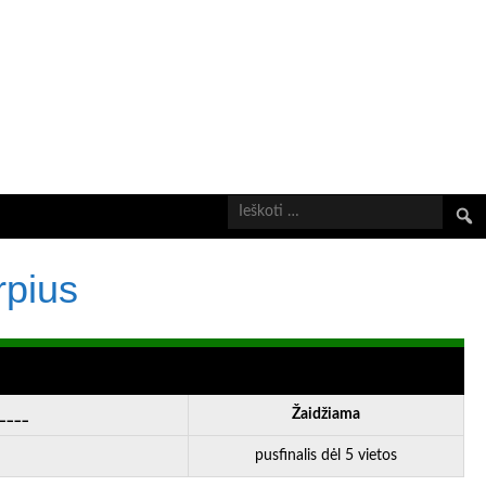
Ieškot
rpius
____
Žaidžiama
pusfinalis dėl 5 vietos