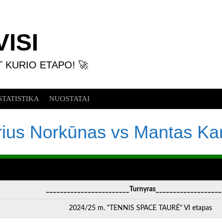
ISI
T KURIO ETAPO! 🚀
STATISTIKA
NUOSTATAI
ius Norkūnas vs Mantas Ka
________________________Turnyras___________________
2024/25 m. "TENNIS SPACE TAURĖ" VI etapas