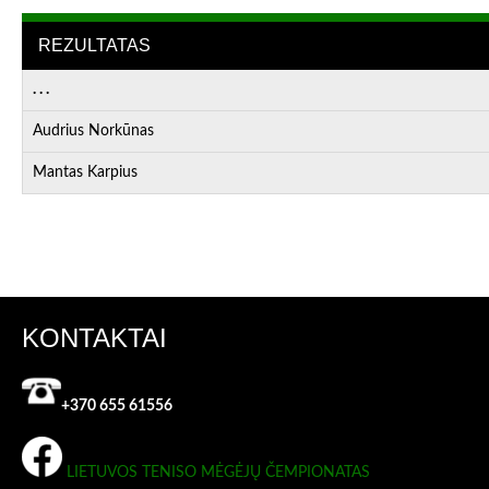
REZULTATAS
. . .
Audrius Norkūnas
Mantas Karpius
KONTAKTAI
+370 655 61556
LIETUVOS TENISO MĖGĖJŲ ČEMPIONATAS