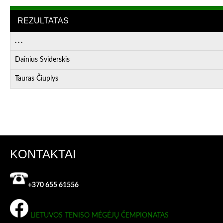
REZULTATAS
. . .
Dainius Sviderskis
Tauras Čiuplys
KONTAKTAI
+370 655 61556
LIETUVOS TENISO MĖGĖJŲ ČEMPIONATAS