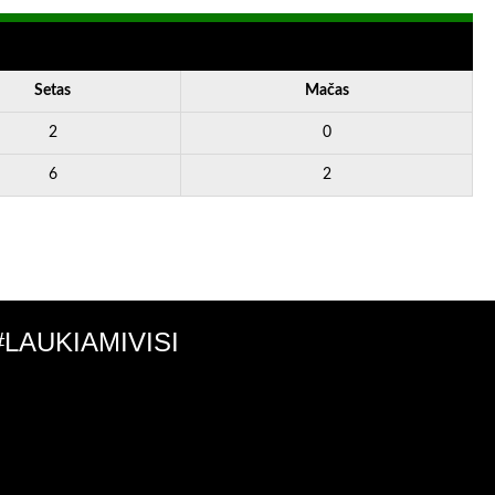
Setas
Mačas
2
0
6
2
#LAUKIAMIVISI