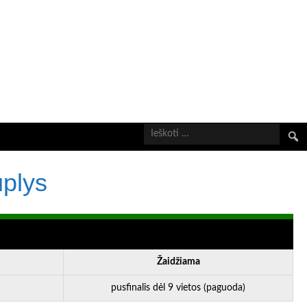
Ieškot
uplys
Žaidžiama
pusfinalis dėl 9 vietos (paguoda)