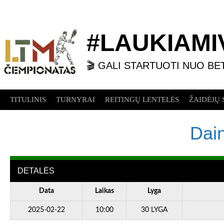
Skip
to
content
#LAUKIAMIV
🎬 GALI STARTUOTI NUO BE
TITULINIS
TURNYRAI
REITINGŲ LENTELĖS
ŽAIDĖJŲ 
Dain
DETALĖS
Data
Laikas
Lyga
2025-02-22
10:00
30 LYGA