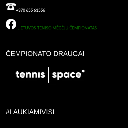
+370 655 61556
LIETUVOS TENISO MĖGĖJŲ ČEMPIONATAS
ČEMPIONATO DRAUGAI
#LAUKIAMIVISI