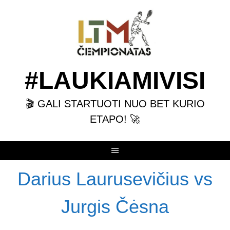
Skip
to
content
#LAUKIAMIVISI
🎬 GALI STARTUOTI NUO BET KURIO
ETAPO! 🚀
Darius Laurusevičius vs
Jurgis Čėsna