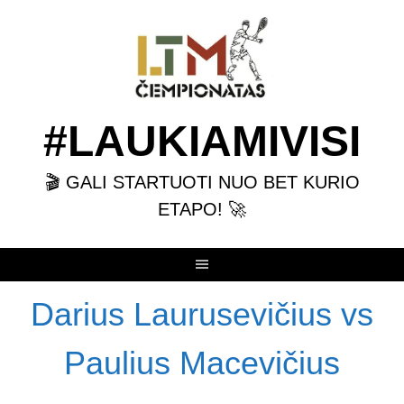
Skip
to
content
#LAUKIAMIVISI
🎬 GALI STARTUOTI NUO BET KURIO
ETAPO! 🚀
Darius Laurusevičius vs
Paulius Macevičius