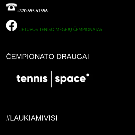
+370 655 61556
LIETUVOS TENISO MĖGĖJŲ ČEMPIONATAS
ČEMPIONATO DRAUGAI
#LAUKIAMIVISI