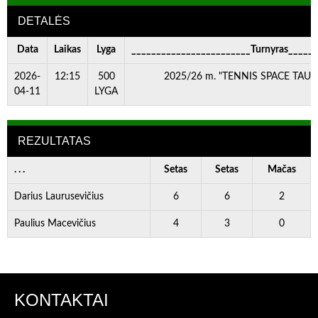
DETALĖS
Data
Laikas
Lyga
________________________Turnyras_____
2026-
12:15
500
2025/26 m. "TENNIS SPACE TAURĖ
04-11
LYGA
REZULTATAS
. . .
Setas
Setas
Mačas
Darius Laurusevičius
6
6
2
Paulius Macevičius
4
3
0
KONTAKTAI