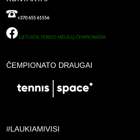
+370 655 61556
LIETUVOS TENISO MĖGĖJŲ ČEMPIONATAS
ČEMPIONATO DRAUGAI
#LAUKIAMIVISI