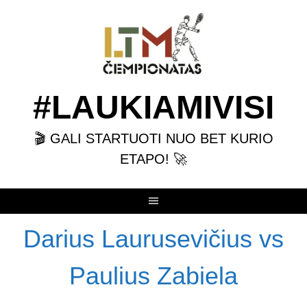
Skip
to
content
#LAUKIAMIVISI
🎬 GALI STARTUOTI NUO BET KURIO
ETAPO! 🚀
Darius Laurusevičius vs
Paulius Zabiela