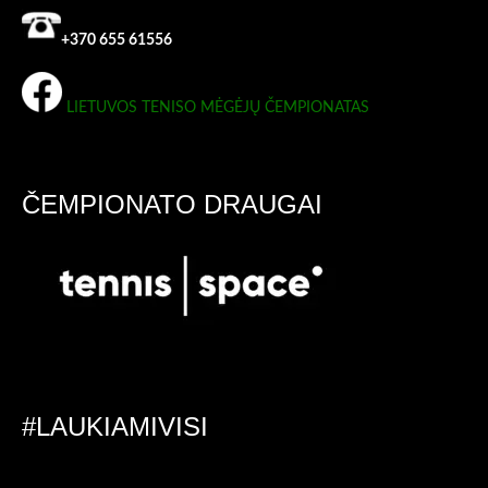
+370 655 61556
LIETUVOS TENISO MĖGĖJŲ ČEMPIONATAS
ČEMPIONATO DRAUGAI
#LAUKIAMIVISI