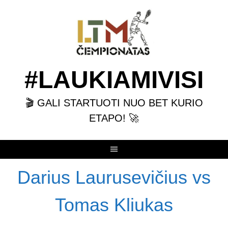
Skip
to
content
#LAUKIAMIVISI
🎬 GALI STARTUOTI NUO BET KURIO
ETAPO! 🚀
Darius Laurusevičius vs
Tomas Kliukas