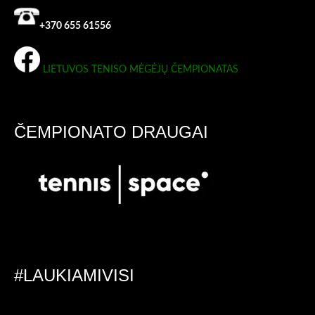
+370 655 61556
LIETUVOS TENISO MĖGĖJŲ ČEMPIONATAS
ČEMPIONATO DRAUGAI
#LAUKIAMIVISI