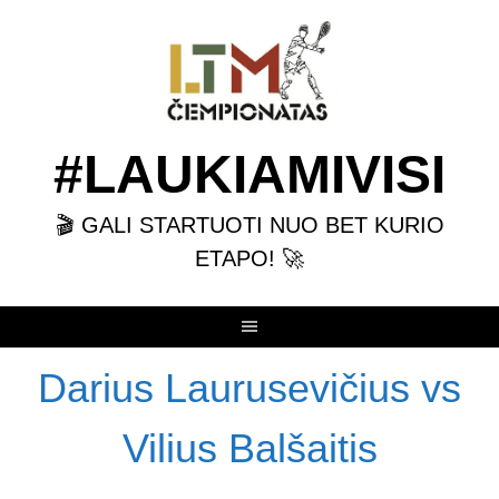
Skip
to
content
#LAUKIAMIVISI
🎬 GALI STARTUOTI NUO BET KURIO
ETAPO! 🚀
Darius Laurusevičius vs
Vilius Balšaitis