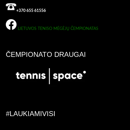
+370 655 61556
LIETUVOS TENISO MĖGĖJŲ ČEMPIONATAS
ČEMPIONATO DRAUGAI
#LAUKIAMIVISI