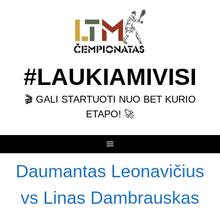
Skip
to
content
#LAUKIAMIVISI
🎬 GALI STARTUOTI NUO BET KURIO
ETAPO! 🚀
Daumantas Leonavičius
vs Linas Dambrauskas