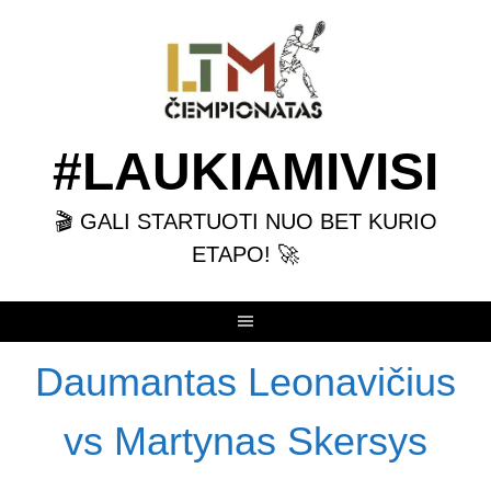
Skip
to
content
#LAUKIAMIVISI
🎬 GALI STARTUOTI NUO BET KURIO
ETAPO! 🚀
Daumantas Leonavičius
vs Martynas Skersys