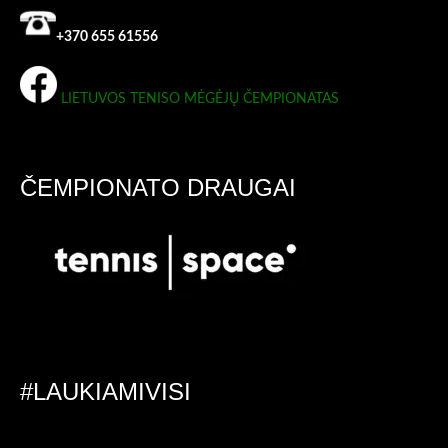
+370 655 61556
LIETUVOS TENISO MĖGĖJŲ ČEMPIONATAS
ČEMPIONATO DRAUGAI
#LAUKIAMIVISI