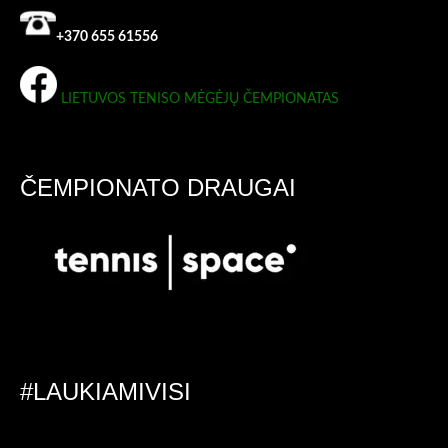
+370 655 61556
LIETUVOS TENISO MĖGĖJŲ ČEMPIONATAS
ČEMPIONATO DRAUGAI
#LAUKIAMIVISI