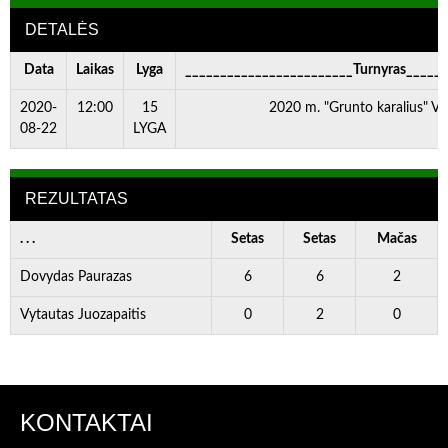
DETALĖS
Data
Laikas
Lyga
________________________Turnyras_____
2020-
12:00
15
2020 m. "Grunto karalius" V 
08-22
LYGA
REZULTATAS
. . .
Setas
Setas
Mačas
Dovydas Paurazas
6
6
2
Vytautas Juozapaitis
0
2
0
KONTAKTAI