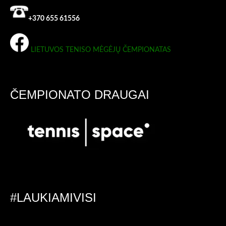
+370 655 61556
LIETUVOS TENISO MĖGĖJŲ ČEMPIONATAS
ČEMPIONATO DRAUGAI
#LAUKIAMIVISI