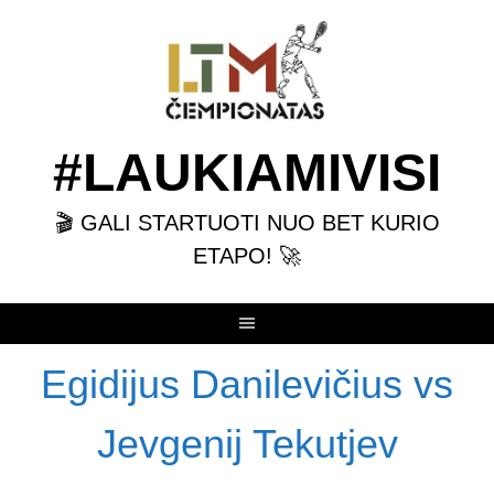
Skip
to
content
#LAUKIAMIVISI
🎬 GALI STARTUOTI NUO BET KURIO
ETAPO! 🚀
Egidijus Danilevičius vs
Jevgenij Tekutjev