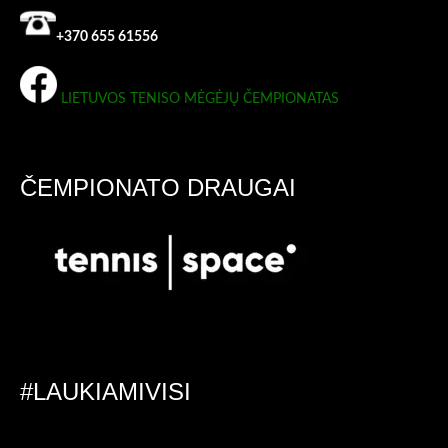
+370 655 61556
LIETUVOS TENISO MĖGĖJŲ ČEMPIONATAS
ČEMPIONATO DRAUGAI
#LAUKIAMIVISI