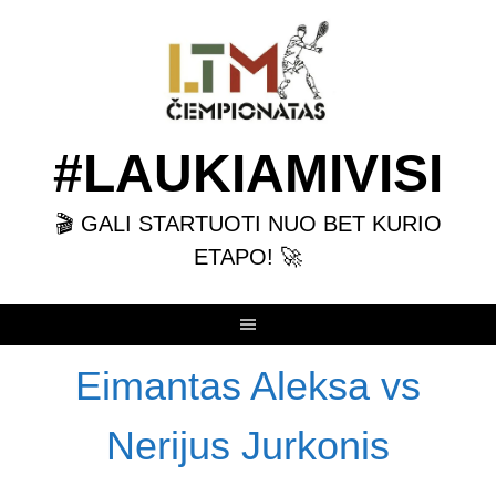
Skip
to
content
#LAUKIAMIVISI
🎬 GALI STARTUOTI NUO BET KURIO
ETAPO! 🚀
Eimantas Aleksa vs
Nerijus Jurkonis