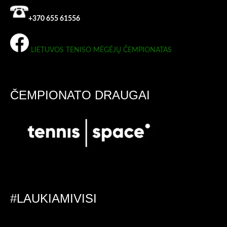
+370 655 61556
LIETUVOS TENISO MĖGĖJŲ ČEMPIONATAS
ČEMPIONATO DRAUGAI
#LAUKIAMIVISI