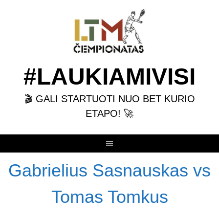
Skip
to
content
#LAUKIAMIVISI
🎬 GALI STARTUOTI NUO BET KURIO
ETAPO! 🚀
Gabrielius Sasnauskas vs
Tomas Tomkus