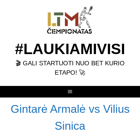
Skip
to
content
#LAUKIAMIVISI
🎬 GALI STARTUOTI NUO BET KURIO
ETAPO! 🚀
Gintarė Armalė vs Vilius
Sinica