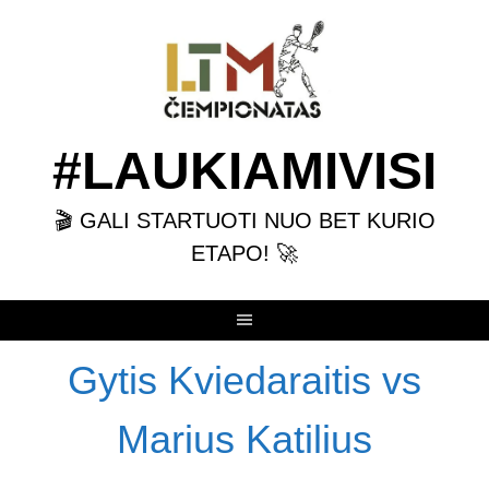
Skip
to
content
#LAUKIAMIVISI
🎬 GALI STARTUOTI NUO BET KURIO
ETAPO! 🚀
Gytis Kviedaraitis vs
Marius Katilius