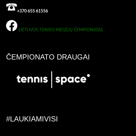
+370 655 61556
LIETUVOS TENISO MĖGĖJŲ ČEMPIONATAS
ČEMPIONATO DRAUGAI
#LAUKIAMIVISI