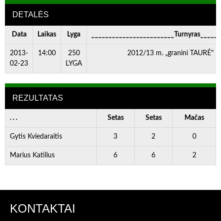
DETALĖS
Data
Laikas
Lyga
________________________Turnyras_____
2013-
14:00
250
2012/13 m. „granini TAURĖ" I
02-23
LYGA
REZULTATAS
. . .
Setas
Setas
Mačas
Gytis Kviedaraitis
3
2
0
Marius Katilius
6
6
2
KONTAKTAI