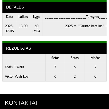
DETALĖS
Data
Laikas
Lyga
________________________Turnyras_____
2025-
13:00
60
2025 m. "Grunto karalius" III
07-05
LYGA
REZULTATAS
. . .
Setas
Setas
Mačas
Gytis Oškelis
7
6
2
Viktor Vostrikov
6
2
0
KONTAKTAI