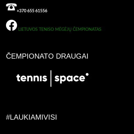
+370 655 61556
LIETUVOS TENISO MĖGĖJŲ ČEMPIONATAS
ČEMPIONATO DRAUGAI
#LAUKIAMIVISI