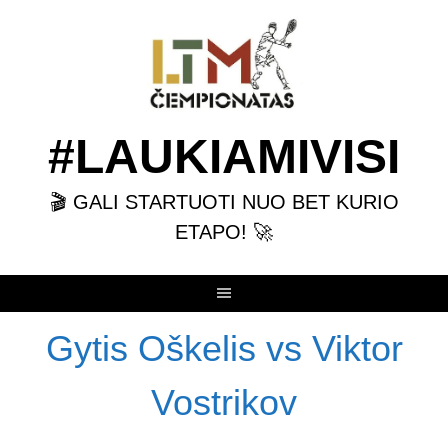
Skip
to
content
#LAUKIAMIVISI
🎬 GALI STARTUOTI NUO BET KURIO
ETAPO! 🚀
Gytis Oškelis vs Viktor
Vostrikov