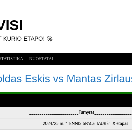
ISI
T KURIO ETAPO! 🚀
STATISTIKA
NUOSTATAI
ldas Eskis vs Mantas Zirla
________________________Turnyras__________________
2024/25 m. "TENNIS SPACE TAURĖ" IX etapas