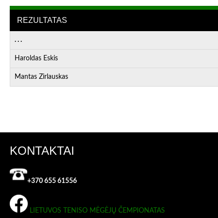
REZULTATAS
. . .
Haroldas Eskis
Mantas Zirlauskas
KONTAKTAI
+370 655 61556
LIETUVOS TENISO MĖGĖJŲ ČEMPIONATAS