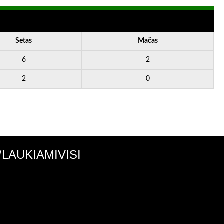
Setas
Mačas
6
2
2
0
#LAUKIAMIVISI