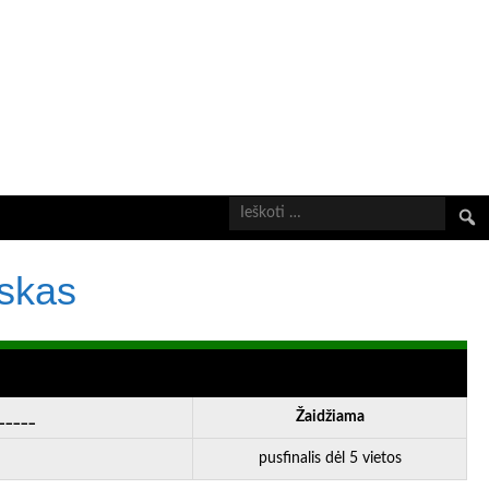
Ieškot
uskas
_____
Žaidžiama
pusfinalis dėl 5 vietos