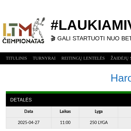
Skip
to
content
#LAUKIAMIV
🎬 GALI STARTUOTI NUO BE
TITULINIS
TURNYRAI
REITINGŲ LENTELĖS
ŽAIDĖJŲ 
Haro
DETALĖS
Data
Laikas
Lyga
2025-04-27
11:00
250 LYGA