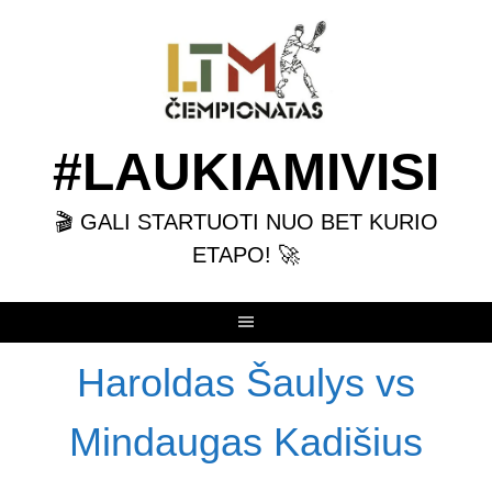
Skip
to
content
#LAUKIAMIVISI
🎬 GALI STARTUOTI NUO BET KURIO
ETAPO! 🚀
Haroldas Šaulys vs
Mindaugas Kadišius