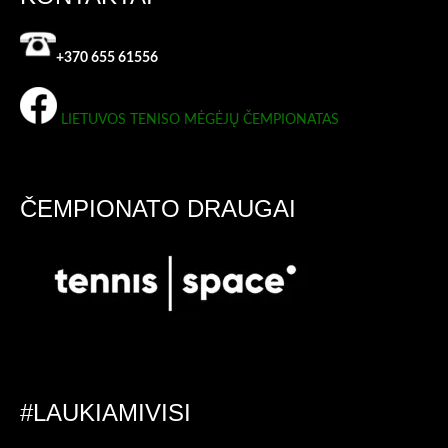
+370 655 61556
LIETUVOS TENISO MĖGĖJŲ ČEMPIONATAS
ČEMPIONATO DRAUGAI
#LAUKIAMIVISI