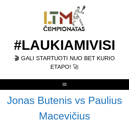
Skip
to
content
#LAUKIAMIVISI
🎬 GALI STARTUOTI NUO BET KURIO
ETAPO! 🚀
Jonas Butenis vs Paulius
Macevičius