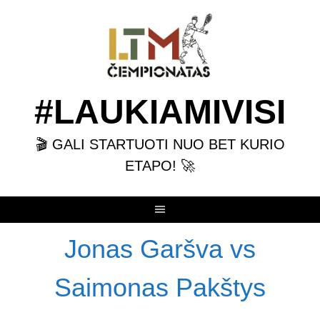
Skip
to
content
#LAUKIAMIVISI
🎬 GALI STARTUOTI NUO BET KURIO
ETAPO! 🚀
Jonas Garšva vs
Saimonas Pakštys