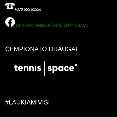
+370 655 61556
LIETUVOS TENISO MĖGĖJŲ ČEMPIONATAS
ČEMPIONATO DRAUGAI
#LAUKIAMIVISI