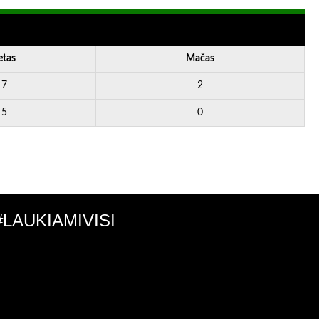
etas
Mačas
7
2
5
0
#LAUKIAMIVISI