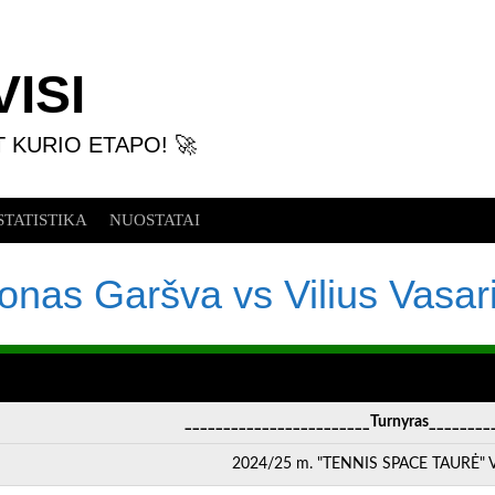
ISI
T KURIO ETAPO! 🚀
STATISTIKA
NUOSTATAI
onas Garšva vs Vilius Vasar
________________________Turnyras________
2024/25 m. "TENNIS SPACE TAURĖ" VI