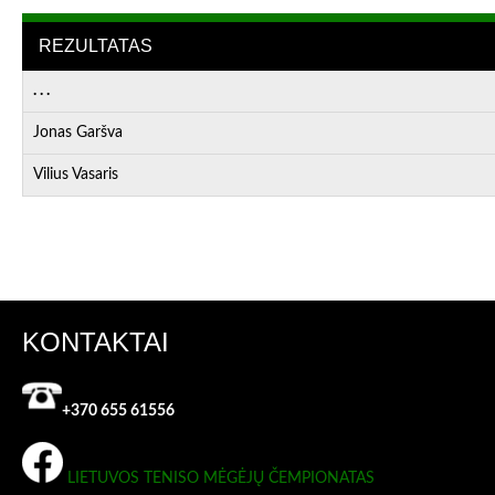
REZULTATAS
. . .
Jonas Garšva
Vilius Vasaris
KONTAKTAI
+370 655 61556
LIETUVOS TENISO MĖGĖJŲ ČEMPIONATAS