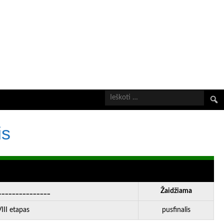
Ieškot
is
_______________
Žaidžiama
II etapas
pusfinalis