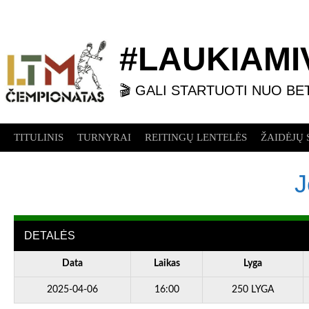
Skip
to
content
#LAUKIAMIV
🎬 GALI STARTUOTI NUO BE
TITULINIS
TURNYRAI
REITINGŲ LENTELĖS
ŽAIDĖJŲ 
J
DETALĖS
Data
Laikas
Lyga
2025-04-06
16:00
250 LYGA