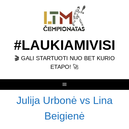
Skip
to
content
#LAUKIAMIVISI
🎬 GALI STARTUOTI NUO BET KURIO
ETAPO! 🚀
Julija Urbonė vs Lina
Beigienė