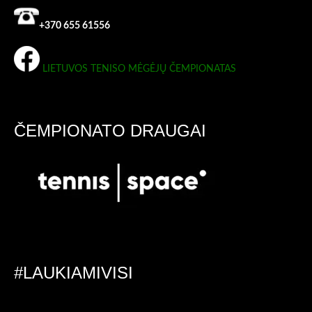
+370 655 61556
LIETUVOS TENISO MĖGĖJŲ ČEMPIONATAS
ČEMPIONATO DRAUGAI
#LAUKIAMIVISI