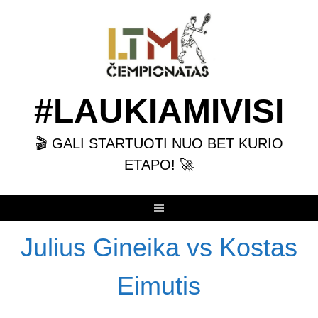
Skip
to
content
#LAUKIAMIVISI
🎬 GALI STARTUOTI NUO BET KURIO
ETAPO! 🚀
Julius Gineika vs Kostas
Eimutis